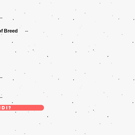
--
of Breed
--
--
--
DI?