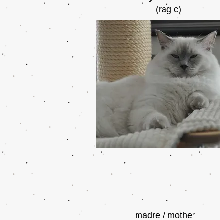
(rag c)
madre / mother