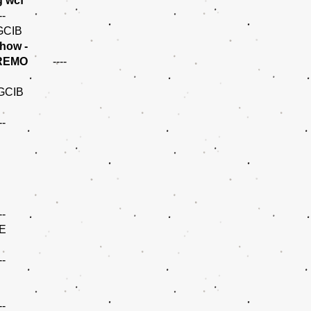
g wcf
--
GCIB
show -
PREMO
----
GCIB
--
--
E
--
--