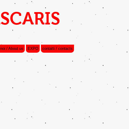
SCARIS
 noi / About us
EXPO
contatti / contacts