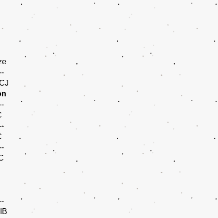
ze
--
CJ
on
--
 CAC
--
 CAC
--
C
--
CACIB