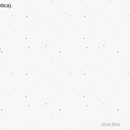
tica).
pe
)
Show More