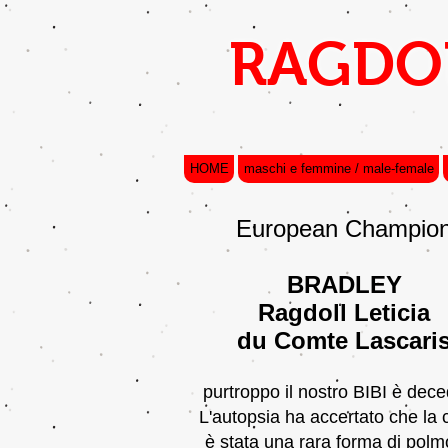
RAGDOL
HOME
maschi e femmine / male-female
European Champio
BRADLEY
Ragdoll Leticia
du Comte Lascari
purtroppo il nostro BIBI è dece
L'autopsia ha accertato che la
è stata una rara forma di polm