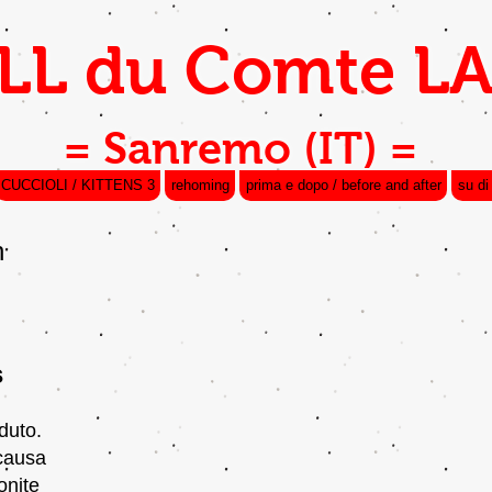
L du Comte LA
= Sanremo (IT) =
CUCCIOLI / KITTENS 3
rehoming
prima e dopo / before and after
su di
n
s
duto.
 causa
onite