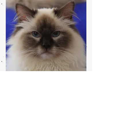
madre / mother
Int. Ch. Phoebe
du Comte Lascaris