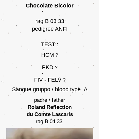
Chocolate Bicolor
rag B 03 33
pedigree ANFI
TEST :
HCM
?
PKD
?
FIV - FELV
?
Sangue gruppo / blood type A
padre / father
Roland Reflection
du Comte Lascaris
rag B 04 33