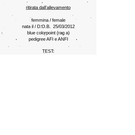
ritirata dall'allevamento
femmina / female
nata il / D.O.B. 25/03/2012
blue colorpoint (rag a)
pedigree AFI e ANFI
TEST:
HC
M negativo N/N
PKD negativo N/N
FIV - FELV negativo
Sangue gruppo / blood type A
padre / father
Valinor
(rag a)
madre / mother
Taffy della Cascina
delle Bambole
(rag g)